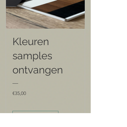
Kleuren
samples
ontvangen
Prijs
€35,00
Meer informatie