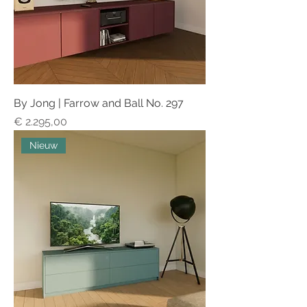
By Jong | Farrow and Ball No. 297
Prijs
€ 2.295,00
Nieuw