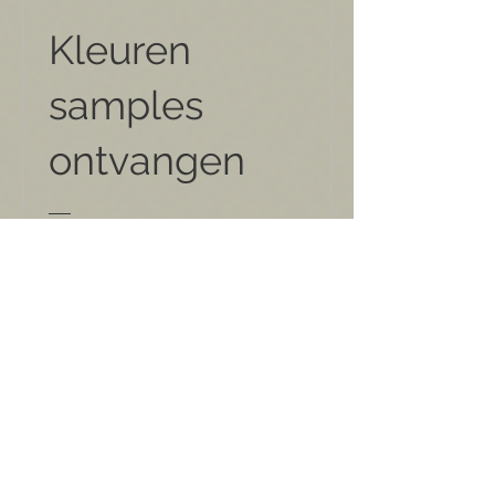
Kleuren
samples
ontvangen
Prijs
€35,00
Meer informatie
Openingstijden
Contact informatie
Volg ons