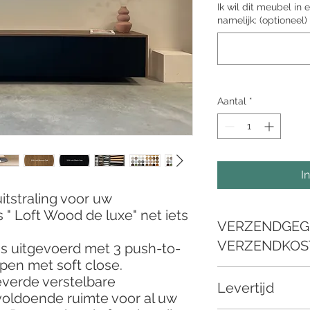
Ik wil dit meubel in 
namelijk: (optioneel)
Aantal
*
I
itstraling voor uw
" Loft Wood de luxe" net iets
VERZENDGEG
VERZENDKOS
is uitgevoerd met 3 push-to-
pen met soft close.
Wanneer uw besteld
erde verstelbare
Levertijd
verzending, nemen w
voldoende ruimte voor al uw
gewenste afleverdat