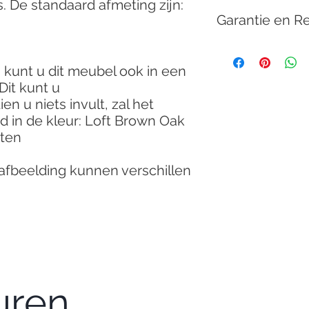
 De standaard afmeting zijn:
5 á 6 weken
Nederland is GRATI
Garantie en R
Al onze meubels wor
garantie.
 kunt u dit meubel ook in een
Dit kunt u
Al onze meubels wo
en u niets invult, zal het
ontworpen en besteld
 in de kleur: Loft Brown Oak
mogelijk. Meer infor
nten
algemene voorwaar
 afbeelding kunnen verschillen
uren.