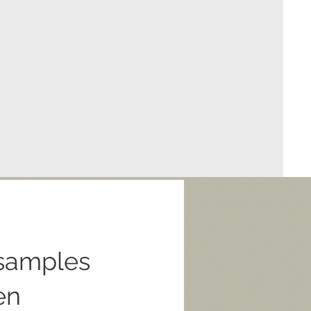
 samples
en