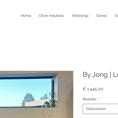
Home
Onze meubels
Webshop
Sonos
S
By Jong | 
Prijs
€ 1.445,00
Breedte
*
Selecteren